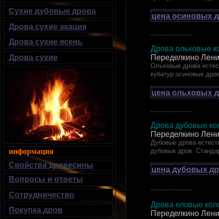
Сухие дубовые дрова
цена осиновых д
Дрова сухие акация
.....................
Дрова сухие ясень
Дрова ольховые ко
Переделкино Лени
Дрова сухие
Ольховые дрова естест
кубатур осиновых дро
цена ольховых д
.....................
Дрова дубовые 
Переделкино Лени
Дубовые дрова естеств
дубовых дров. Станда
информация
Свойства древесины
цена дубовых др
Вопросы и ответы
.....................
Сотрудничество
Дрова еловые к
Покупка дров
Переделкино Лени