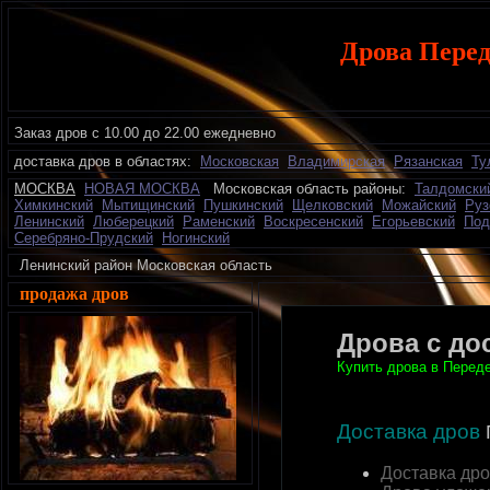
Дрова Перед
Заказ дров с 10.00 до 22.00 ежедневно
доставка дров в областях:
Московская
Владимирская
Рязанская
Ту
МОСКВА
НОВАЯ МОСКВА
Московская область районы:
Талдомски
Химкинский
Мытищинский
Пушкинский
Щелковский
Можайский
Руз
Ленинский
Люберецкий
Раменский
Воскресенский
Егорьевский
Под
Серебряно-Прудский
Ногинский
Ленинский район Московская область 
продажа дров
Дрова с до
Купить дрова в Переде
Доставка дров
Доставка др