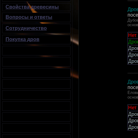
Свойства древесины
Дров
пос
Вопросы и ответы
Дубов
осно
Сотрудничество
Нет
Покупка дров
Дров
Дро
Дро
Дро
........
Дров
пос
Елов
осно
Нет
Дро
Дро
Дро
........