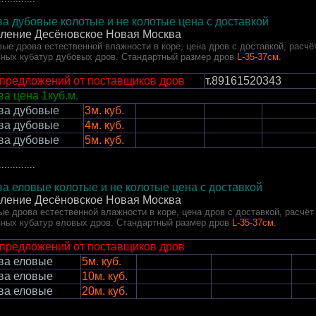
а дубовые колотые и не колотые цена с доставкой
еление Десёновское Новая Москва
ые дрова естественной влажности в коре, цена дров с доставкой, расчё
вных кубатур дубовых дров. Стандартный размер дров
L-35-37см.
 предложений от поставщиков дров
т.89161520343
а цена 1куб.м.
ва дубовые
3м. куб.
ва дубовые
4м. куб.
ва дубовые
5м. куб.
.............
а еловые колотые и не колотые цена с доставкой
еление Десёновское Новая Москва
ые
дрова естественной влажности в коре, цена дров с доставкой, расчёт
вных кубатур еловых дров. Стандартный размер дров
L-35-37см.
 предложений от поставщиков дров
ва еловые
5м. куб.
ва еловые
10м. куб.
ва еловые
20м. куб.
.............