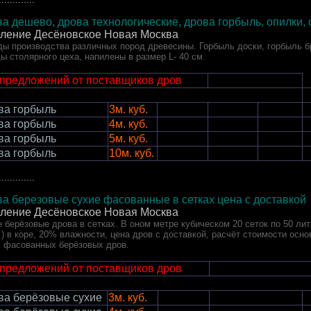
а дешево, дрова технологические, дрова горбыль, опилки, 
еление Десёновское Новая Москва
ы производства различных пород древесины. Горбыль доски, горбыль б
ы столярного цеха, напилены в размер L- 40 см.
 предложений от поставщиков дров
ва горбыль
3м. куб.
ва горбыль
4м. куб.
ва горбыль
5м. куб.
ва горбыль
10м. куб.
.............
а березовые сухие фасованные в сетках цена с доставкой
еление Десёновское Новая Москва
 берёзовые дрова в сетках. В оном метре кубическом 20 сеток по 50 лит
 ) в коре, 20% влажности, цена дров с доставкой, расчёт стоимости осн
х фасованных берёзовых дров.
 предложений от поставщиков дров
ва берёзовые сухие
3м. куб.