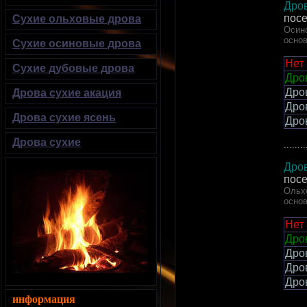
Дров
пос
Сухие ольховые дрова
Осино
осно
Сухие осиновые дрова
Нет
Сухие дубовые дрова
Дров
Дро
Дрова сухие акация
Дро
Дрова сухие ясень
Дро
Дрова сухие
........
Дров
пос
Ольхо
осно
Нет
Дров
Дро
Дро
Дро
информация
........