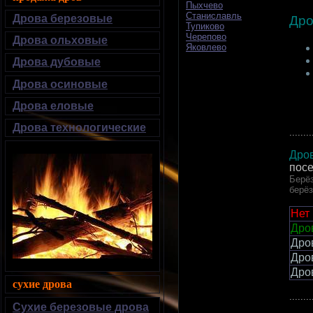
Пыхчево
Станиславль
Дрова березовые
Дро
Тупиково
Черепово
Дрова ольховые
Яковлево
Дрова дубовые
Дрова осиновые
Дрова еловые
Дрова технологические
........
Дров
пос
Берёз
берё
Нет
Дров
Дро
Дро
Дро
сухие дрова
........
Сухие березовые дрова