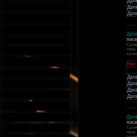
Дро
Дро
Дро
........
Дров
пос
Сухие
литр.
сухи
Нет
Дро
Дро
Дро
Дро
........
Дров
пос
Сухие
литр.
сухи