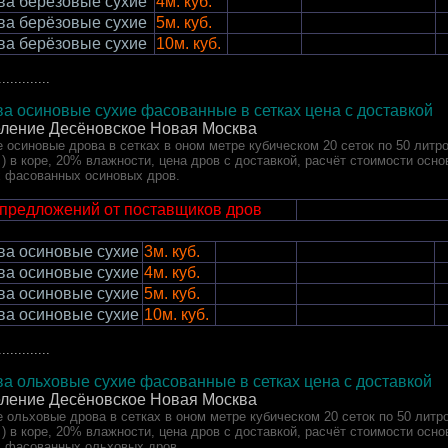
ва берёзовые сухие
4м. куб.
ва берёзовые сухие
5м. куб.
ва берёзовые сухие
10м. куб.
.............
а осиновые сухие фасованные в сетках цена с доставкой
еление Десёновское Новая Москва
 осиновые дрова в сетках в оном метре кубическом 20 сеток по 50 литро
 ) в коре, 20% влажности, цена дров с доставкой, расчёт стоимости осн
х фасованных осиновых дров.
 предложений от поставщиков дров
ва осиновые сухие
3м. куб.
ва осиновые сухие
4м. куб.
ва осиновые сухие
5м. куб.
ва осиновые сухие
10м. куб.
.............
а ольховые сухие фасованные в сетках цена с доставкой
еление Десёновское Новая Москва
 ольховые дрова в сетках в оном метре кубическом 20 сеток по 50 литро
 ) в коре, 20% влажности, цена дров с доставкой, расчёт стоимости осн
х фасованных ольховых дров.