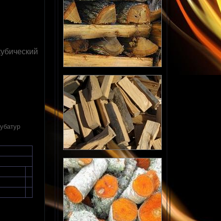
кубический
кубатур