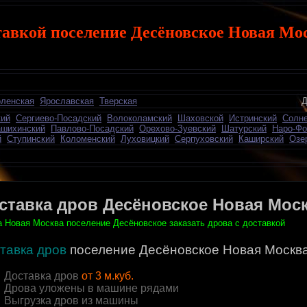
тавкой поселение Десёновское Новая Мо
ленская
Ярославская
Тверская
Добавить объявление 
кий
Сергиево-Посадский
Волоколамский
Шаховской
Истринский
Солне
шихинский
Павлово-Посадский
Орехово-Зуевский
Шатурский
Наро-Фо
й
Ступинский
Коломенский
Луховицкий
Серпуховский
Каширский
Озе
ставка дров Десёновское Новая Мос
 Новая Москва поселение Десёновское заказать дрова с доставкой
тавка дров
поселение Десёновское Новая Москв
Доставка дров
от 3 м.куб.
Дрова уложены в машине рядами
Выгрузка дров из машины