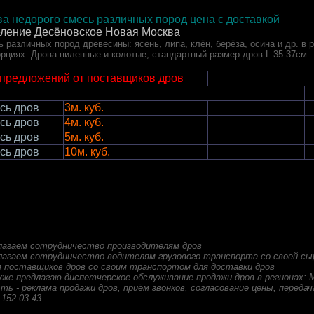
а недорого смесь различных пород цена с доставкой
еление Десёновское Новая Москва
 различных пород древесины: ясень, липа, клён, берёза, осина и др. в 
рциях. Дрова пиленные и колотые, стандартный размер дров L-35-37см.
 предложений от поставщиков дров
сь дров
3м. куб.
сь дров
4м. куб.
сь дров
5м. куб.
сь дров
10м. куб.
............
лагаем сотрудничество производителям дров
лагаем сотрудничество водителям грузового транспорта со своей сы
 поставщиков дров со своим транспортом для доставки дров
кже предлагаю диспетчерское обслуживание продажи дров в регионах: 
ть - реклама продажи дров, приём звонков, согласование цены, передача
 152 03 43