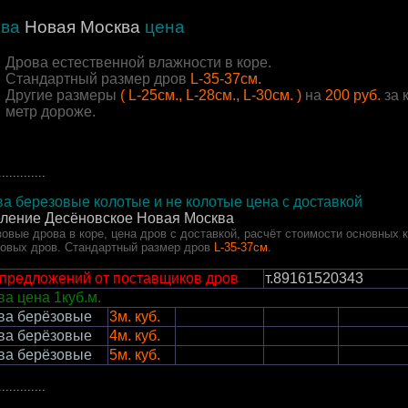
ва
Новая Москва
цена
Дрова естественной влажности в коре.
Стандартный размер дров
L-35-37см.
Другие размеры
( L-25см., L-28см., L-30см. )
на
200 руб.
за 
метр дороже.
.............
а березовые колотые и не колотые цена с доставкой
еление Десёновское Новая Москва
овые дрова в коре, цена дров с доставкой, расчёт стоимости основных 
зовых дров.
Стандартный размер дров
L-35-37см.
 предложений от поставщиков дров
т.89161520343
а цена 1куб.м.
ва
берёзовые
3м. куб.
ва берёзовые
4м. куб.
ва берёзовые
5м. куб.
.............