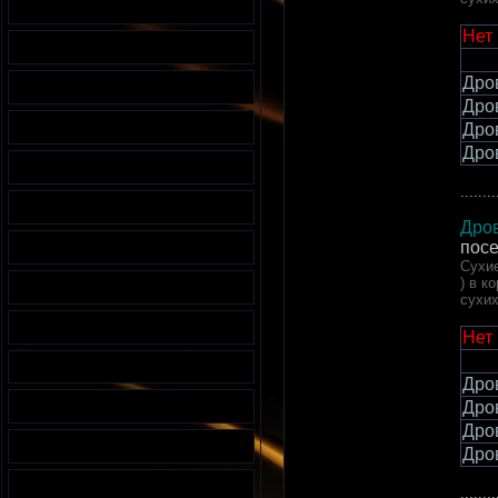
Нет
Дро
Дро
Дро
Дро
........
Дров
пос
Сухие
) в к
сухи
Нет
Дро
Дро
Дро
Дро
........