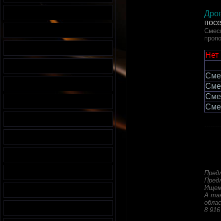
Дров
пос
Смесь
пропо
Нет
Сме
Сме
Сме
Сме
........
Пред
Пред
Ищем
А та
облас
8 916