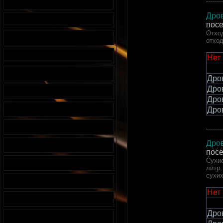
Дров
пос
Отход
отход
Нет
Дро
Дро
Дро
Дро
........
Дров
пос
Сухие
литр.
сухи
Нет
Дро