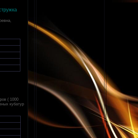
стружка
ревна,
ров ( 1000
овных кубатур