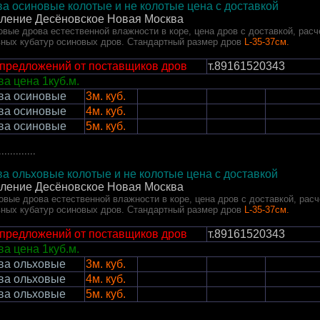
а осиновые колотые и не колотые цена с доставкой
еление Десёновское Новая Москва
вые дрова естественной влажности в коре, цена дров с доставкой, расч
вных кубатур осиновых дров. Стандартный размер дров
L-35-37см.
 предложений от поставщиков дров
т.89161520343
а цена 1куб.м.
ва осиновые
3м. куб.
ва осиновые
4м. куб.
ва осиновые
5м. куб.
.............
а ольховые колотые и не колотые цена с доставкой
еление Десёновское Новая Москва
вые дрова естественной влажности в коре, цена дров с доставкой, расч
вных кубатур осиновых дров. Стандартный размер дров
L-35-37см.
 предложений от поставщиков дров
т.89161520343
а цена 1куб.м.
ва ольховые
3м. куб.
ва ольховые
4м. куб.
ва ольховые
5м. куб.
.............