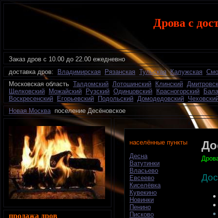
Дрова с дос
Заказ дров с 10.00 до 22.00 ежедневно
доставка дров:
Владимирская
Рязанская
Тульская
Калужская
Смо
Московская область
Талдомский
Лотошинский
Клинский
Дмитровс
Щелковский
Можайский
Рузский
Одинцовский
Красногорский
Бала
Воскресенский
Егорьевский
Подольский
Домодедовский
Чеховски
Новая Москва
поселение Десёновское
населённые пункты
До
Десна
Дрова
Ватутинки
Власьево
Дос
Евсеево
Киселёвка
Кувекино
Новинки
Пенино
Писково
продажа дров